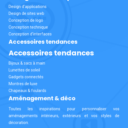
Design d’applications
Design de sites web
Conception de logo
Conception technique
Conception d’interfaces
Accessoires tendances
Accessoires tendances
Bijoux & sacs à main
Lunettes de soleil
Gadgets connectés
Montres de luxe
Chapeaux & foulards
Aménagement & déco
Toutes les inspirations pour personnaliser vos
aménagements intérieurs, extérieurs et vos styles de
décoration.