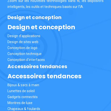
Zoom sur les nouvelles technologies sans fil, les dispositifs
intelligents, les outils et techniques basés sur l’IA.
Design et conception
Design et conception
Design d’applications
Design de sites web
Conception de logo
Conception technique
Conception d’interfaces
Accessoires tendances
Accessoires tendances
Bijoux & sacs à main
Lunettes de soleil
Gadgets connectés
Montres de luxe
Chapeaux & foulards