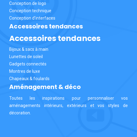
Conception de logo
Conception technique
Conception d’interfaces
Accessoires tendances
Accessoires tendances
Bijoux & sacs à main
Lunettes de soleil
Gadgets connectés
Montres de luxe
Chapeaux & foulards
Aménagement & déco
Toutes les inspirations pour personnaliser vos
aménagements intérieurs, extérieurs et vos styles de
décoration.